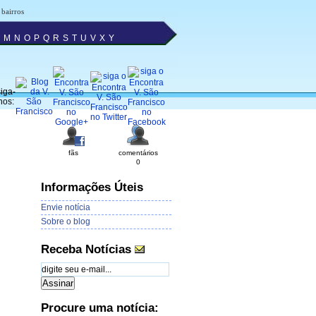
 bairros
M
N
O
P
Q
R
S
T
U
V
X
Y
iga-
nos:
fãs
comentários
0
Informações Úteis
Envie notícia
Sobre o blog
Receba Notícias
Procure uma notícia: