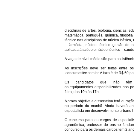
discplinas de artes, biologia, ciências, ed
matemática, português, química, filosofia
técnico nas disciplinas de núcleo básico, 
– farmácia, núcleo técnico gestão de s
aplicada à saúde e núcleo técnico – saúde
A vaga de nível médio são para assistência
As inscrições deve ser feitas entre o
concursosfcc.com.br. A taxa é de R$ 50 par
Os candidatos que não têm 
os equipamentos disponibilizados nos po
feira, das 10h às 17h.
A prova objetiva e dissertativa terá duraç
no período da manhã. Ainda haverá anál
especialista em desenvolvimento urbano I
O concurso para os cargos de especiali
agronômica, professor de ensino fundam
concurso para os demais cargos tem 2 ano