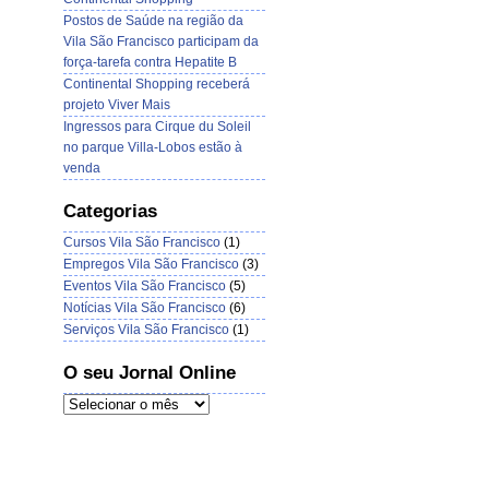
Postos de Saúde na região da
Vila São Francisco participam da
força-tarefa contra Hepatite B
Continental Shopping receberá
projeto Viver Mais
Ingressos para Cirque du Soleil
no parque Villa-Lobos estão à
venda
Categorias
Cursos Vila São Francisco
(1)
Empregos Vila São Francisco
(3)
Eventos Vila São Francisco
(5)
Notícias Vila São Francisco
(6)
Serviços Vila São Francisco
(1)
O seu Jornal Online