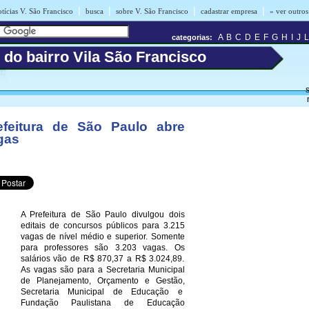
|
|
|
|
tícias V. São Francisco
busca
sobre V. São Francisco
cadastrar empresa
» ver outros
A
B
C
D
E
F
G
H
I
J
L
categorias:
 do bairro Vila São Francisco
s
efeitura de São Paulo abre
gas
A Prefeitura de São Paulo divulgou dois
editais de concursos públicos para 3.215
vagas de nível médio e superior. Somente
para professores são 3.203 vagas. Os
salários vão de R$ 870,37 a R$ 3.024,89.
As vagas são para a Secretaria Municipal
de Planejamento, Orçamento e Gestão,
Secretaria Municipal de Educação e
Fundação Paulistana de Educação