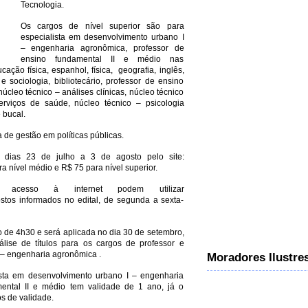
Tecnologia.
Os cargos de nível superior são para
especialista em desenvolvimento urbano I
– engenharia agronômica, professor de
ensino fundamental II e médio nas
ucação física, espanhol, física, geografia, inglês,
 e sociologia, bibliotecário, professor de ensino
núcleo técnico – análises clínicas, núcleo técnico
erviços de saúde, núcleo técnico – psicologia
 bucal.
 de gestão em políticas públicas.
s dias 23 de julho a 3 de agosto pelo site:
a nível médio e R$ 75 para nível superior.
acesso à internet podem utilizar
stos informados no edital, de segunda a sexta-
ão de 4h30 e será aplicada no dia 30 de setembro,
ise de títulos para os cargos de professor e
 – engenharia agronômica .
Moradores Ilustre
sta em desenvolvimento urbano I – engenharia
ental II e médio tem validade de 1 ano, já o
s de validade.