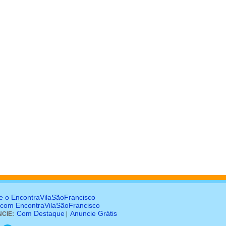
e o EncontraVilaSãoFrancisco
 com EncontraVilaSãoFrancisco
Com Destaque
Anuncie Grátis
CIE:
|