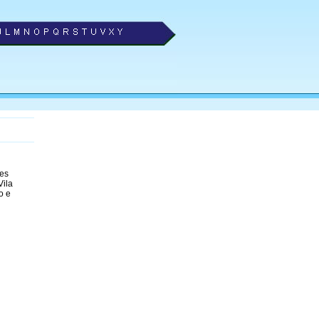
res
Vila
o e