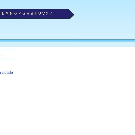
o
a cidade