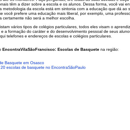
ionais têm a dizer sobre a escola e os alunos. Dessa forma, você vai e
a metodologia da escola está em sintonia com a educação que dá ao s
e você prefere uma educação mais liberal, por exemplo, uma profess
da certamente não será a melhor escolha.
stam vários tipos de colégios particulares, todos eles visam o aprendi
e a formação do caráter e do desenvolvimento pessoal de seus aluno
qui telefones e endereços de escolas e colégios particulares.
do
EncontraVilaSãoFrancisco: Escolas de Basquete
na região:
 de Basquete em Osasco
 20 escolas de basquete no EncontraSãoPaulo