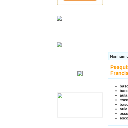
Nenhum c
Pesqui
Franci
basq
basq
aula
esco
basq
aula
esco
esco