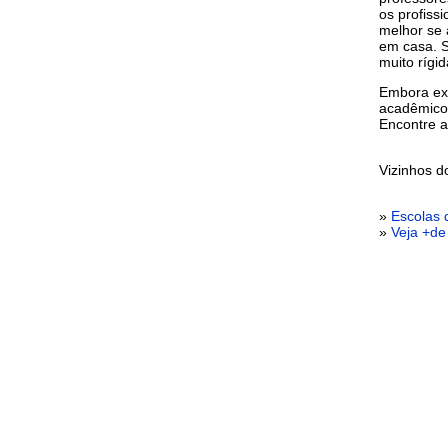
os profiss
melhor se 
em casa. S
muito rígi
Embora exi
acadêmico 
Encontre a
Vizinhos 
»
Escolas
»
Veja +de