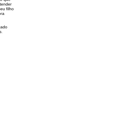
ntender
eu filho
ora
zado
s.