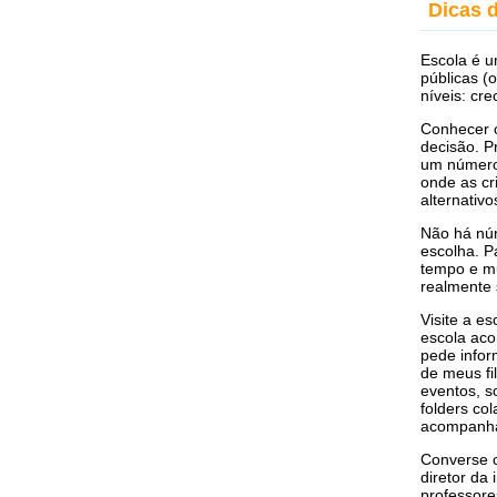
Dicas 
Escola é u
públicas (
níveis: cr
Conhecer o
decisão. Pr
um número 
onde as cr
alternativ
Não há núm
escolha. P
tempo e mu
realmente 
Visite a e
escola aco
pede infor
de meus fi
eventos, s
folders co
acompanhar
Converse c
diretor da 
professore