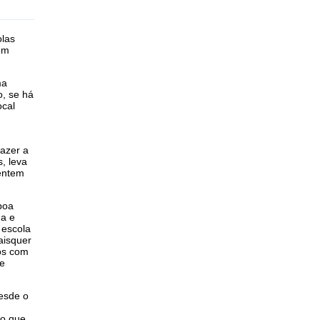
olas
 em
ma
o, se há
ocal
azer a
s, leva
sentem
boa
ma e
 escola
aisquer
os com
te
esde o
 o que