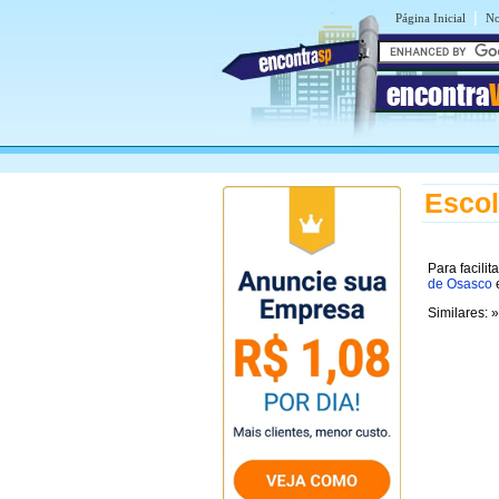
|
Página Inicial
No
encontra
Escol
Para facili
de Osasco
e
Similares: 