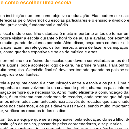
de como escolher uma
escola
ma instituição que tem como objetivo a educação. Elas podem ser esc
oferecidas pelo Governo) ou escolas particulares e o ensino é dividido
eche, pré-escola, fundamental e médio.
 local onde o seu filho estudará é muito importante antes de tomar u
ocure visitar a escola durante o horário de aulas e avaliar, por exempl
muito grande de alunos por sala. Além disso, peça para conhecer o l
ianças fazem as refeições, os banheiros, a área de lazer e os espaços
os, como quadras esportivas e salas de música e artes.
ero mínino ou máximo de escolas que devem ser visitadas antes de f
ara alguns, pode acontecer logo de cara, na primeira visita. Para outro
ita pesquisa. A decisão final só deve ser tomada quando os pais se 
seguros e confiantes.
scola e pergunte como é a comunicação entre a escola e os pais. Uma 
mpanha o desenvolvimento da criança de perto, chama os pais, infor
mação sempre que necessário. Acho muito eficiente a comunicação da
lhos, é um sistema com cadernos de recados, onde sempre que há qu
omos informados com antecedência através de recados que são criad
lados nos cadernos, e os pais devem assiná-los, sendo muito importan
, verificar os recados todos os dias.
om toda a equipe que será responsável pela educação do seu filho, d
instituição de ensino, passando pelos coordenadores, disciplinários,
s até os monitores. Faça perguntas, tire todas as suas dúvidas e ouça