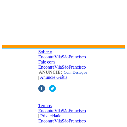
Sobre o
EncontraVilaSãoFrancisco
Fale com
EncontraVilaSãoFrancisco
ANUNCIE:
Com Destaque
|
Anuncie Grátis
Termos
EncontraVilaSãoFrancisco
|
Privacidade
EncontraVilaSãoFrancisco