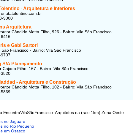
olentino - Arquitetura e Interiores
enatatolentino.com.br
58-9000
s Arquitetura
outor Cândido Motta Filho, 926 - Bairro: Vila São Francisco
-6416
ris e Gabi Sartori
a São Francisco - Bairro: Vila São Francisco
-9707
g S/A Planejamento
 Cajado Filho, 167 - Bairro: Vila São Francisco
-3820
Haddad - Arquitetura e Construção
outor Cândido Motta Filho, 102 - Bairro: Vila São Francisco
-5869
o EncontraVilaSãoFrancisco: Arquitetos na (raio 1km) Zona Oeste:
os no Jaguaré
os no Rio Pequeno
tos em Osasco