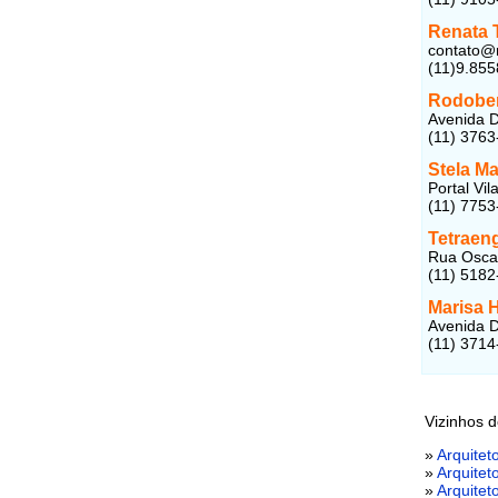
Renata T
contato@r
(11)9.85
Rodoben
Avenida D
(11) 3763
Stela Ma
Portal Vil
(11) 7753
Tetraen
Rua Oscar
(11) 5182
Marisa 
Avenida D
(11) 3714
Vizinhos d
»
Arquitet
»
Arquitet
»
Arquite