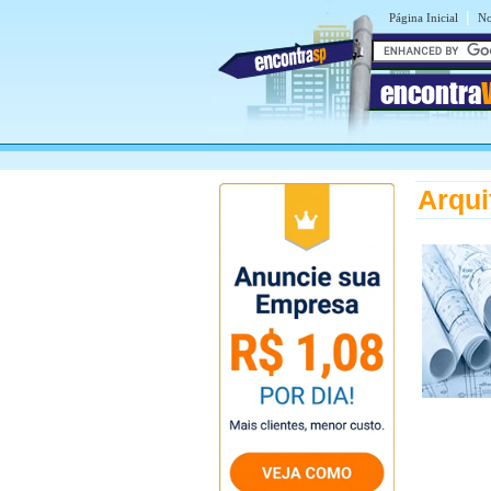
|
Página Inicial
No
encontra
Arqui