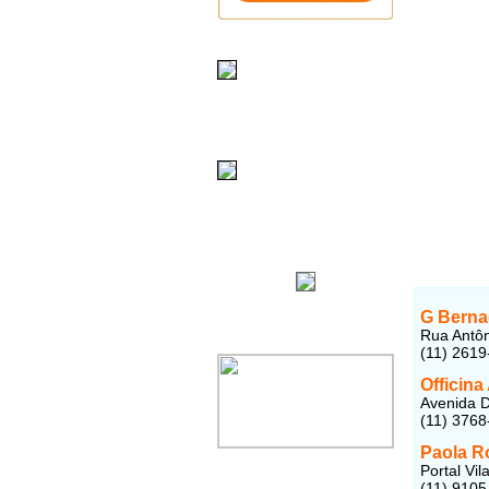
G Berna
Rua Antôn
(11) 2619
Officina
Avenida D
(11) 3768
Paola R
Portal Vi
(11) 9105