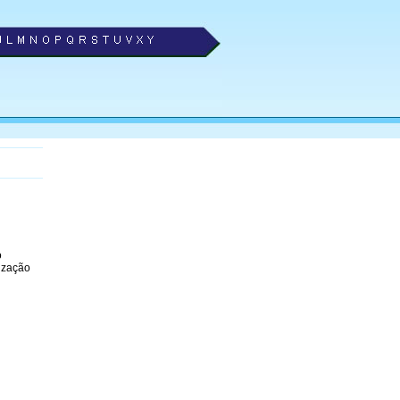
o
ização